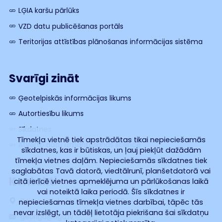
LĢIA karšu pārlūks
VZD datu publicēšanas portāls
Teritorijas attīstības plānošanas informācijas sistēma
Svarīgi zināt
Ģeotelpiskās informācijas likums
Autortiesību likums
Sīkdatnes
Tīmekļa vietnē tiek apstrādātas tikai nepieciešamās
Atvērto datu izmantošanas licence
sīkdatnes, kas ir būtiskas, un ļauj piekļūt dažādām
tīmekļa vietnes daļām. Nepieciešamās sīkdatnes tiek
saglabātas Tavā datorā, viedtālrunī, planšetdatorā vai
Kontakti
citā ierīcē vietnes apmeklējuma un pārlūkošanas laikā
vai noteiktā laika periodā. Šīs sīkdatnes ir
Dzirnavu iela 140, Rīga, LV-1050
nepieciešamas tīmekļa vietnes darbībai, tāpēc tās
nevar izslēgt, un tādēļ lietotāja piekrišana šai sīkdatņu
georiga@riga.lv