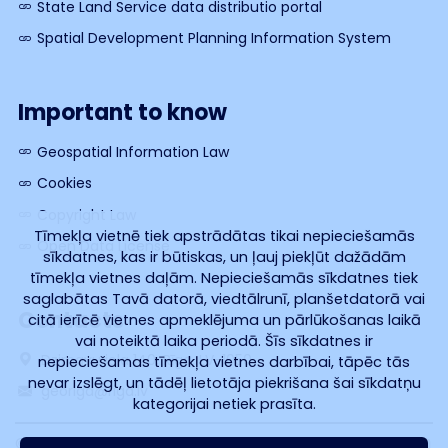
State Land Service data distributio portal
Spatial Development Planning Information System
Important to know
Geospatial Information Law
Cookies
Copyright Law
Tīmekļa vietnē tiek apstrādātas tikai nepieciešamās
Open Data License
sīkdatnes, kas ir būtiskas, un ļauj piekļūt dažādām
tīmekļa vietnes daļām. Nepieciešamās sīkdatnes tiek
saglabātas Tavā datorā, viedtālrunī, planšetdatorā vai
Contacts
citā ierīcē vietnes apmeklējuma un pārlūkošanas laikā
vai noteiktā laika periodā. Šīs sīkdatnes ir
Dzirnavu iela 140, Rīga, LV-1050
nepieciešamas tīmekļa vietnes darbībai, tāpēc tās
nevar izslēgt, un tādēļ lietotāja piekrišana šai sīkdatņu
georiga@riga.lv
kategorijai netiek prasīta.
© GEO RĪGA 2025. All rights reserved.