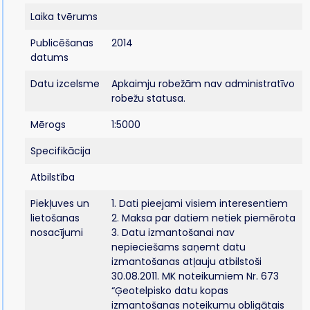
Laika tvērums
Publicēšanas
2014
datums
Datu izcelsme
Apkaimju robežām nav administratīvo
robežu statusa.
Mērogs
1:5000
Specifikācija
Atbilstība
Piekļuves un
1. Dati pieejami visiem interesentiem
lietošanas
2. Maksa par datiem netiek piemērota
nosacījumi
3. Datu izmantošanai nav
nepieciešams saņemt datu
izmantošanas atļauju atbilstoši
30.08.2011. MK noteikumiem Nr. 673
“Ģeotelpisko datu kopas
izmantošanas noteikumu obligātais