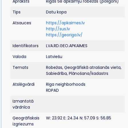
Apraksts
Rīgas 58 apkaimju robežas (poligoni)
Tips
Datu kopa
Atsauces
https://apkaimes.lv
http://sus.lv
https://georiga.lv/
Identifikators
LVA.RD.GEO.APKAIMES
Valoda
Latviešu
Temats
Robežas, Ģeogrāfiskā atrašanās vieta,
Sabiedrība, Plānošana/kadastrs
Atslēgvārdi
Riga neighborhoods
RDPAD
Izmantotā
vārdnīca
Ģeogrāfiskais
W: 23.92 E: 24.34 N: 57.09 S: 56.85
izgriezums