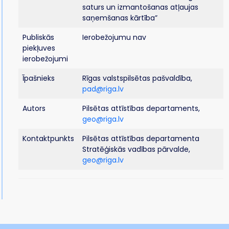
saturs un izmantošanas atļaujas
saņemšanas kārtība”
Publiskās
Ierobežojumu nav
piekļuves
ierobežojumi
Īpašnieks
Rīgas valstspilsētas pašvaldība,
pad@riga.lv
Autors
Pilsētas attīstības departaments,
geo@riga.lv
Kontaktpunkts
Pilsētas attīstības departamenta
Stratēģiskās vadības pārvalde,
geo@riga.lv