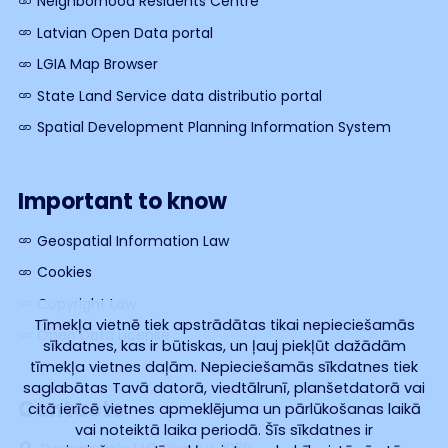
Neighborhood Residents Centre
Latvian Open Data portal
LGIA Map Browser
State Land Service data distributio portal
Spatial Development Planning Information System
Important to know
Geospatial Information Law
Cookies
Copyright Law
Tīmekļa vietnē tiek apstrādātas tikai nepieciešamās
Open Data License
sīkdatnes, kas ir būtiskas, un ļauj piekļūt dažādām
tīmekļa vietnes daļām. Nepieciešamās sīkdatnes tiek
saglabātas Tavā datorā, viedtālrunī, planšetdatorā vai
Contacts
citā ierīcē vietnes apmeklējuma un pārlūkošanas laikā
vai noteiktā laika periodā. Šīs sīkdatnes ir