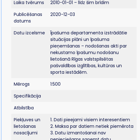
Laika tvērums
2010-01-01 – līdz šim brīdim
Publicēšanas
2020-12-03
datums
Datu izcelsme
Īpašuma departamenta izstrādātie
situācijas plāni un īpašuma
pieņemšanas – nodošanas akti par
nekustamo īpašumu nodošanu
lietošanā Rīgas valstspilsētas
pašvaldības izglītības, kultūras un
sporta iestādēm.
Mērogs
1:500
Specifikācija
Atbilstība
Piekļuves un
1. Dati pieejami visiem interesentiem
lietošanas
2. Maksa par datiem netiek piemērota
nosacījumi
3. Datu izmantošanai nav
nepieciešams saņemt datu