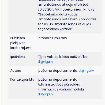
izmantošanas atļauju atbilstoši
30.08.2011. MK noteikumiem Nr. 673
“Ģeotelpisko datu kopas
izmantošanas noteikumu obligātais
saturs un izmantošanas atļaujas
saņemšanas kārtība”
Publiskās
Ierobežojumu nav
piekļuves
ierobežojumi
Īpašnieks
Rīgas valstspilsētas pašvaldība,
di@riga.lv
Autors
Īpašuma departaments,
di@riga.lv
Kontaktpunkts
Īpašuma departamenta
Administratīvās pārvaldes
Informācijas vadības nodaļa,
di@riga.lv