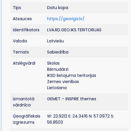
Tips
Datu kopa
Atsauces
https://georiga.lv/
Identifikators
LVA.RD.GEO.IKS.TERITORIJAS
Valoda
Latviešu
Temats
Sabiedrība
Atslēgvārdi
Skolas
Bērnudārzi
IKSD lietojuma teritorijas
Zemes vienības
Lietošana
Izmantotā
GEMET – INSPIRE themes
vārdnīca
Ģeogrāfiskais
W: 23.9212 E: 24.3416 N: 57.0972 S:
izgriezums
56.8503