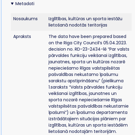
Metadati
Nosaukums
Izglītības, kultūras un sporta iestāžu
lietošanā nodotās teritorijas
Apraksts
The data have been prepared based
on the Riga City Council’s 05.04.2023.
decision no. RD-23-2434-lē “Par valsts
pārvaldes funkciju veikšanai izglītības,
jaunatnes, sporta un kultūras nozarē
nepieciešamo Rīgas valstspilsētas
pašvaldības nekustamo īpašumu
sarakstu apstiprināšanu” (pielikuma
1.saraksts “Valsts pārvaldes funkciju
veikšanai izglītības, jaunatnes un
sporta nozarē nepieciešamie Rīgas
valstspilsētas pašvaldības nekustamie
īpašumi”) un Īpašuma departamenta
izstrādātajiem situācijas plāniem par
izglītības, kultūras un sporta iestādēm
lietošanā nodotajām teritorijām.