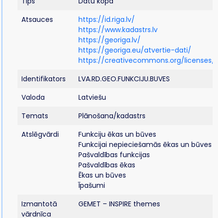
Tips
Datu kopa
Atsauces
https://id.riga.lv/
https://www.kadastrs.lv
https://georiga.lv/
https://georiga.eu/atvertie-dati/
https://creativecommons.org/licenses/b
Identifikators
LVA.RD.GEO.FUNKCIJU.BUVES
Valoda
Latviešu
Temats
Plānošana/kadastrs
Atslēgvārdi
Funkciju ēkas un būves
Funkcijai nepieciešamās ēkas un būves
Pašvaldības funkcijas
Pašvaldības ēkas
Ēkas un būves
Īpašumi
Izmantotā
GEMET – INSPIRE themes
vārdnīca