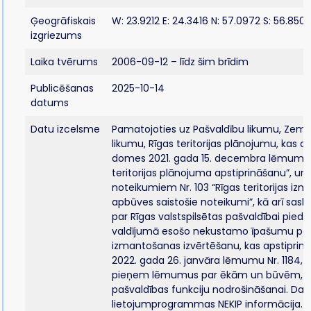
Ģeogrāfiskais
W: 23.9212 E: 24.3416 N: 57.0972 S: 56.8503
izgriezums
Laika tvērums
2006-09-12 – līdz šim brīdim
Publicēšanas
2025-10-14
datums
Datu izcelsme
Pamatojoties uz Pašvaldību likumu, Zeme
likumu, Rīgas teritorijas plānojumu, kas ap
domes 2021. gada 15. decembra lēmumu Nr
teritorijas plānojuma apstiprināšanu”, un
noteikumiem Nr. 103 “Rīgas teritorijas i
apbūves saistošie noteikumi”, kā arī sas
par Rīgas valstspilsētas pašvaldībai piede
valdījumā esošo nekustamo īpašumu per
izmantošanas izvērtēšanu, kas apstiprin
2022. gada 26. janvāra lēmumu Nr. 1184,
pieņem lēmumus par ēkām un būvēm, k
pašvaldības funkciju nodrošināšanai. Dat
lietojumprogrammas NEKIP informācija.