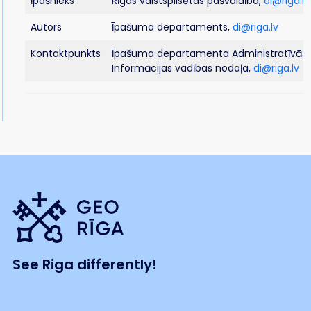
Īpašnieks
Rīgas valstspilsētas pašvaldība,
di@riga.lv
Autors
Īpašuma departaments,
di@riga.lv
Kontaktpunkts
Īpašuma departamenta Administratīvās 
Informācijas vadības nodaļa,
di@riga.lv
See Riga differently!