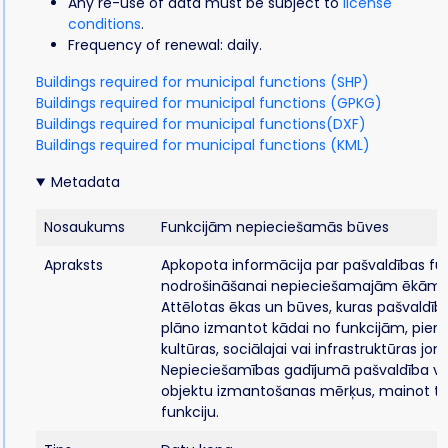
Any re-use of data must be subject to
license
conditions
.
Frequency of renewal: daily.
Buildings required for municipal functions (SHP)
Buildings required for municipal functions (GPKG)
Buildings required for municipal functions(DXF)
Buildings required for municipal functions (KML)
Metadata
Nosaukums
Funkcijām nepieciešamās būves
Apraksts
Apkopota informācija par pašvaldības fu
nodrošināšanai nepieciešamajām ēkām
Attēlotas ēkas un būves, kuras pašvaldīb
plāno izmantot kādai no funkcijām, piemē
kultūras, sociālajai vai infrastruktūras jom
Nepieciešamības gadījumā pašvaldība va
objektu izmantošanas mērķus, mainot ti
funkciju.