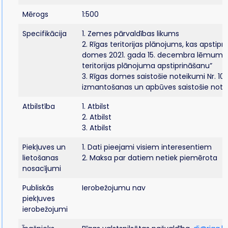
Mērogs
1:500
Specifikācija
1. Zemes pārvaldības likums
2. Rīgas teritorijas plānojums, kas apstipri
domes 2021. gada 15. decembra lēmumu Nr
teritorijas plānojuma apstiprināšanu”
3. Rīgas domes saistošie noteikumi Nr. 103 
izmantošanas un apbūves saistošie note
Atbilstība
1. Atbilst
2. Atbilst
3. Atbilst
Piekļuves un
1. Dati pieejami visiem interesentiem
lietošanas
2. Maksa par datiem netiek piemērota
nosacījumi
Publiskās
Ierobežojumu nav
piekļuves
ierobežojumi