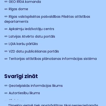
GEO RĪGA komanda
Rīgas dome
Rīgas valstspilsētas pašvaldības Pilsētas attīstības
departaments
Apkaimju iedzīvotāju centrs
Latvijas Atvērto datu portāls
LĢIA karšu pārlūks
VZD datu publicēšanas portāls
Teritorijas attīstības plānošanas informācijas sistēma
Svarīgi zināt
Ģeotelpiskās informācijas likums
Autortiesību likums
Sīkdatnes
Tīmekļa vietnē tiek apstrādātas tikai nepieciešamās