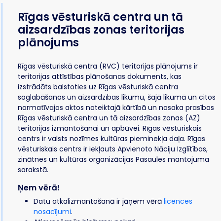
Rīgas vēsturiskā centra un tā
aizsardzības zonas teritorijas
plānojums
Rīgas vēsturiskā centra (RVC) teritorijas plānojums ir
teritorijas attīstības plānošanas dokuments, kas
izstrādāts balstoties uz Rīgas vēsturiskā centra
saglabāšanas un aizsardzības likumu, šajā likumā un citos
normatīvajos aktos noteiktajā kārtībā un nosaka prasības
Rīgas vēsturiskā centra un tā aizsardzības zonas (AZ)
teritorijas izmantošanai un apbūvei. Rīgas vēsturiskais
centrs ir valsts nozīmes kultūras pieminekļa daļa. Rīgas
vēsturiskais centrs ir iekļauts Apvienoto Nāciju Izglītības,
zinātnes un kultūras organizācijas Pasaules mantojuma
sarakstā.
Ņem vērā!
Datu atkalizmantošanā ir jāņem vērā
licences
nosacījumi
.