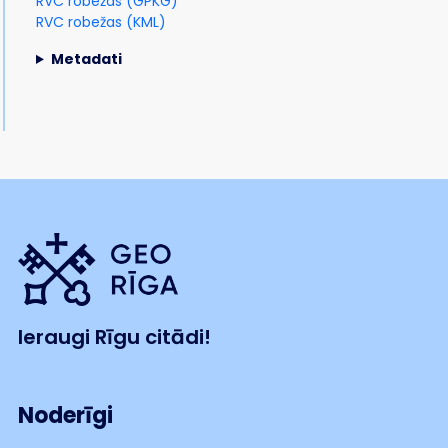
RVC robežas (GPKG)
RVC robežas (KML)
Metadati
Ieraugi Rīgu citādi!
Noderīgi