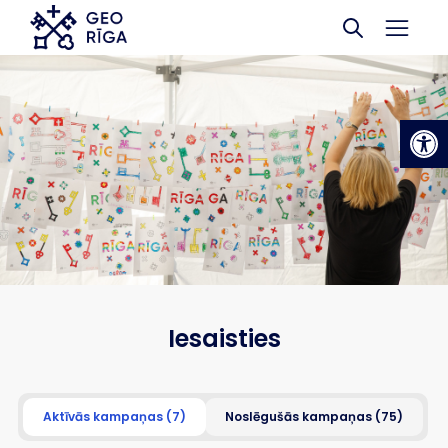
Skip to main content
Op
Iesaisties
Aktīvās kampaņas (7)
Noslēgušās kampaņas (75)