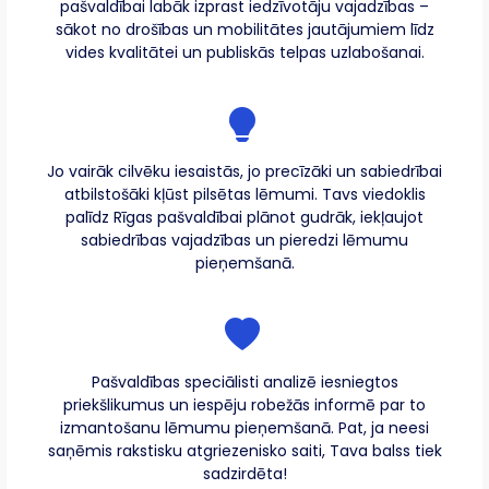
pašvaldībai labāk izprast iedzīvotāju vajadzības –
sākot no drošības un mobilitātes jautājumiem līdz
vides kvalitātei un publiskās telpas uzlabošanai.
Jo vairāk cilvēku iesaistās, jo precīzāki un sabiedrībai
atbilstošāki kļūst pilsētas lēmumi. Tavs viedoklis
palīdz Rīgas pašvaldībai plānot gudrāk, iekļaujot
sabiedrības vajadzības un pieredzi lēmumu
pieņemšanā.
Pašvaldības speciālisti analizē iesniegtos
priekšlikumus un iespēju robežās informē par to
izmantošanu lēmumu pieņemšanā. Pat, ja neesi
saņēmis rakstisku atgriezenisko saiti, Tava balss tiek
sadzirdēta!