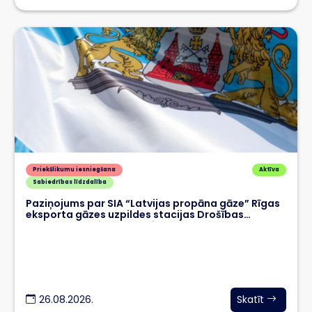
Priekšlikumu iesniegšana
Aktīva
Sabiedrības līdzdalība
Paziņojums par SIA “Latvijas propāna gāze” Rīgas
eksporta gāzes uzpildes stacijas Drošības
pārskata publisko apspriešanu
26.08.2026.
Skatīt