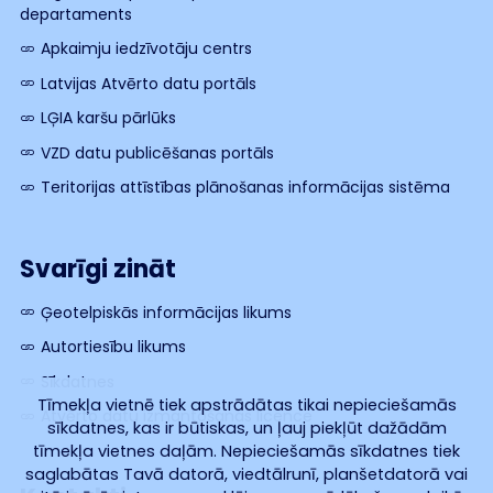
departaments
Apkaimju iedzīvotāju centrs
Latvijas Atvērto datu portāls
LĢIA karšu pārlūks
VZD datu publicēšanas portāls
Teritorijas attīstības plānošanas informācijas sistēma
Svarīgi zināt
Ģeotelpiskās informācijas likums
Autortiesību likums
Sīkdatnes
Tīmekļa vietnē tiek apstrādātas tikai nepieciešamās
Atvērto datu izmantošanas licence
sīkdatnes, kas ir būtiskas, un ļauj piekļūt dažādām
tīmekļa vietnes daļām. Nepieciešamās sīkdatnes tiek
saglabātas Tavā datorā, viedtālrunī, planšetdatorā vai