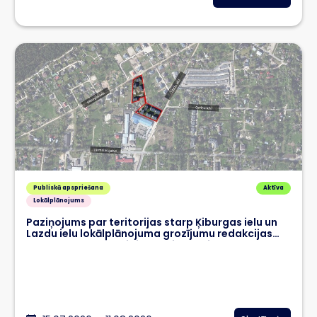
Publiskā apspriešana
Aktīva
Lokālplānojums
Paziņojums par teritorijas starp Ķiburgas ielu un
Lazdu ielu lokālplānojuma grozījumu redakcijas
nodošanu publiskajai apspriešanai