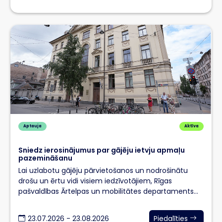
Aptauja
Aktīva
Sniedz ierosinājumus par gājēju ietvju apmaļu
pazemināšanu
Lai uzlabotu gājēju pārvietošanos un nodrošinātu
drošu un ērtu vidi visiem iedzīvotājiem, Rīgas
pašvaldības Ārtelpas un mobilitātes departaments
turpina gājēju…
23.07.2026 - 23.08.2026
Piedalīties