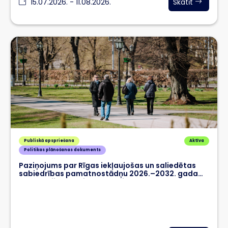
15.07.2026. - 11.08.2026.
Skatīt
Publiskā apspriešana
Aktīva
Politikas plānošanas dokuments
Paziņojums par Rīgas iekļaujošas un saliedētas
sabiedrības pamatnostādņu 2026.–2032. gadam
1. redakcijas publisko apspriešanu