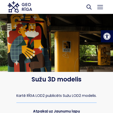
Skip to main content
Op
Sužu 3D modelis
Kartē RĪGA LOD2 publicēts Sužu LOD2 modelis.
Atpakaļ uz Jaunumu lapu