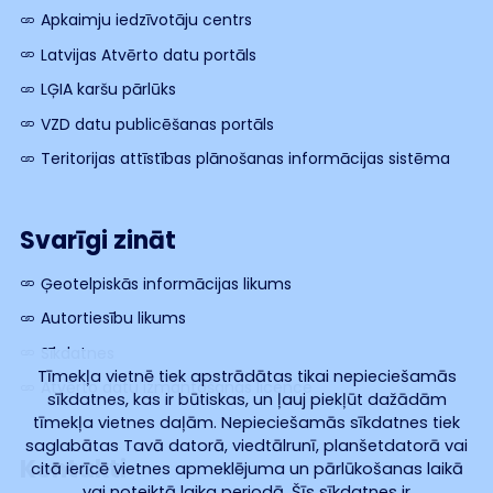
Apkaimju iedzīvotāju centrs
Latvijas Atvērto datu portāls
LĢIA karšu pārlūks
VZD datu publicēšanas portāls
Teritorijas attīstības plānošanas informācijas sistēma
Svarīgi zināt
Ģeotelpiskās informācijas likums
Autortiesību likums
Sīkdatnes
Tīmekļa vietnē tiek apstrādātas tikai nepieciešamās
Atvērto datu izmantošanas licence
sīkdatnes, kas ir būtiskas, un ļauj piekļūt dažādām
tīmekļa vietnes daļām. Nepieciešamās sīkdatnes tiek
saglabātas Tavā datorā, viedtālrunī, planšetdatorā vai
Kontakti
citā ierīcē vietnes apmeklējuma un pārlūkošanas laikā
vai noteiktā laika periodā. Šīs sīkdatnes ir