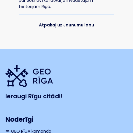
par Sosnovska latvāņa invadētajām
teritorijām Rīgā.
Atpakaļ uz Jaunumu lapu
Ieraugi Rīgu citādi!
Noderīgi
GEO RĪGA komanda