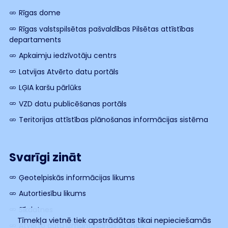
Rīgas dome
Rīgas valstspilsētas pašvaldības Pilsētas attīstības
departaments
Apkaimju iedzīvotāju centrs
Latvijas Atvērto datu portāls
LĢIA karšu pārlūks
VZD datu publicēšanas portāls
Teritorijas attīstības plānošanas informācijas sistēma
Svarīgi zināt
Ģeotelpiskās informācijas likums
Autortiesību likums
Sīkdatnes
Tīmekļa vietnē tiek apstrādātas tikai nepieciešamās
Atvērto datu izmantošanas licence