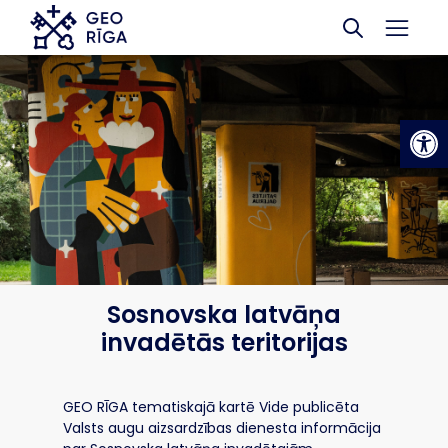
Skip to main content
Op
Sosnovska latvāņa
invadētās teritorijas
GEO RĪGA tematiskajā kartē Vide publicēta
Valsts augu aizsardzības dienesta informācija