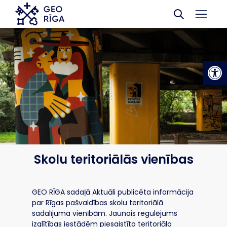
Skip to main content
Op
Skolu teritoriālās vienības
GEO RĪGA sadaļā Aktuāli publicēta informācija
par Rīgas pašvaldības skolu teritoriālā
sadalījuma vienībām. Jaunais regulējums
izglītības iestādēm piesaistīto teritoriālo