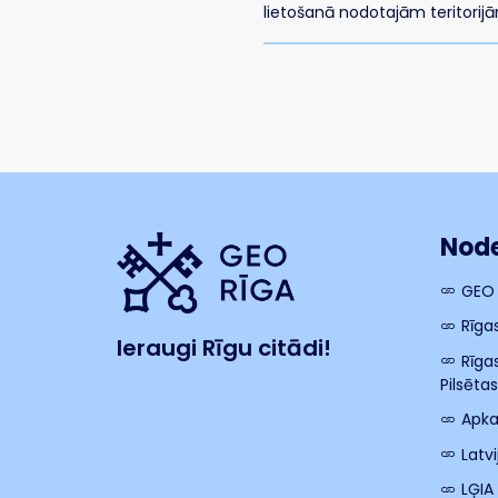
lietošanā nodotajām teritorij
Node
GEO
Rīga
Ieraugi Rīgu citādi!
Rīga
Pilsēta
Apka
Latv
LĢIA