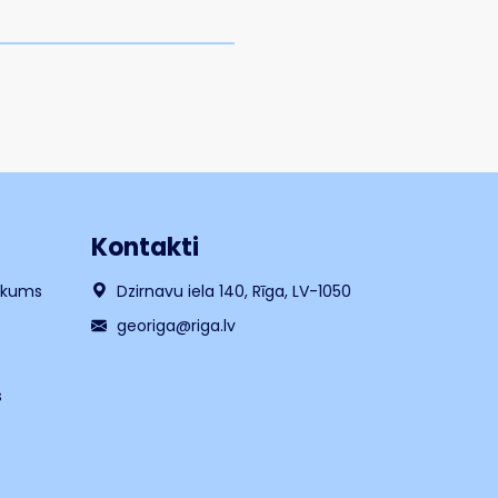
Kontakti
likums
Dzirnavu iela 140, Rīga, LV-1050
georiga@riga.lv
s