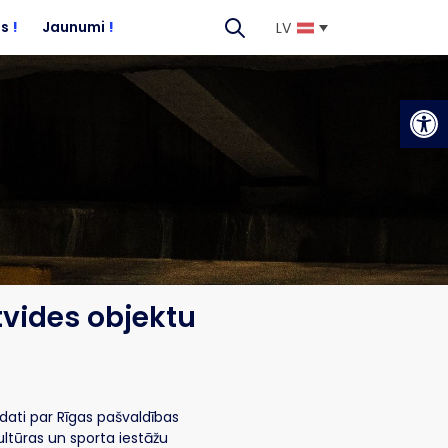
es
!
Jaunumi
!
LV
Op
vides objektu
 dati par Rīgas pašvaldības
tūras un sporta iestāžu