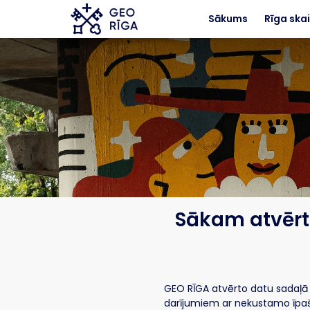
Skip to main content
Sākums
Rīga skai
Sākam atvērt
GEO RĪGA atvērto datu sadaļā l
darījumiem ar nekustamo īpaš