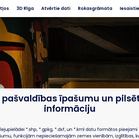
tļos
3D Rīga
Atvērtie dati
Rokasgrāmata
Iesaisti
 pašvaldības īpašumu un pilsēt
informāciju
ejupielādei *.shp, *.gpkg, *.dxf, un *.kml datu formātos pieejami
umu, funkcijām nepieciešamajām zemes vienībām, izglītības, kul