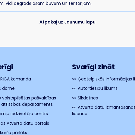
ām, vidi degradējošām būvēm un teritorijām.
Atpakaļ uz Jaunumu lapu
rīgi
Svarīgi zināt
 RĪGA komanda
Ģeotelpiskās informācijas 
s dome
Autortiesību likums
s valstspilsētas pašvaldības
Sīkdatnes
s attīstības departaments
Atvērto datu izmantošana
imju iedzīvotāju centrs
licence
ijas Atvērto datu portāls
 karšu pārlūks