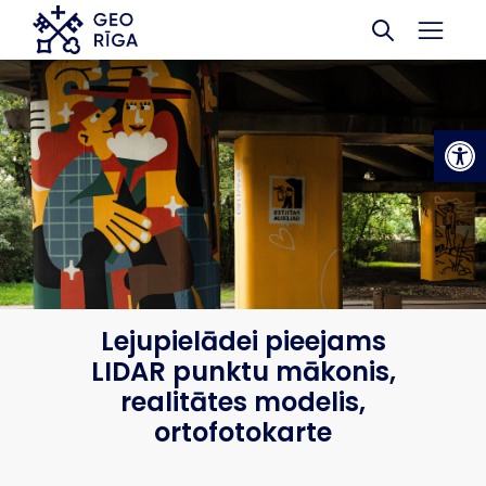
Skip to main content
Op
Lejupielādei pieejams
LIDAR punktu mākonis,
realitātes modelis,
ortofotokarte