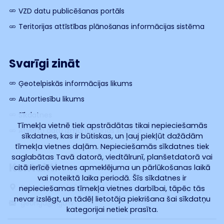
VZD datu publicēšanas portāls
Teritorijas attīstības plānošanas informācijas sistēma
Svarīgi zināt
Ģeotelpiskās informācijas likums
Autortiesību likums
Sīkdatnes
Tīmekļa vietnē tiek apstrādātas tikai nepieciešamās
Atvērto datu izmantošanas licence
sīkdatnes, kas ir būtiskas, un ļauj piekļūt dažādām
tīmekļa vietnes daļām. Nepieciešamās sīkdatnes tiek
saglabātas Tavā datorā, viedtālrunī, planšetdatorā vai
Kontakti
citā ierīcē vietnes apmeklējuma un pārlūkošanas laikā
vai noteiktā laika periodā. Šīs sīkdatnes ir
Dzirnavu iela 140, Rīga, LV-1050
nepieciešamas tīmekļa vietnes darbībai, tāpēc tās
nevar izslēgt, un tādēļ lietotāja piekrišana šai sīkdatņu
georiga@riga.lv
kategorijai netiek prasīta.