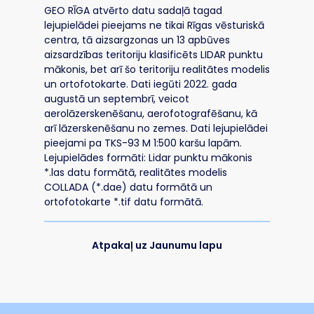
GEO RĪGA atvērto datu sadaļā tagad
lejupielādei pieejams ne tikai Rīgas vēsturiskā
centra, tā aizsargzonas un 13 apbūves
aizsardzības teritoriju klasificēts LIDAR punktu
mākonis, bet arī šo teritoriju realitātes modelis
un ortofotokarte. Dati iegūti 2022. gada
augustā un septembrī, veicot
aerolāzerskenēšanu, aerofotografēšanu, kā
arī lāzerskenēšanu no zemes. Dati lejupielādei
pieejami pa TKS-93 M 1:500 karšu lapām.
Lejupielādes formāti: Lidar punktu mākonis
*.las datu formātā, realitātes modelis
COLLADA (*.dae) datu formātā un
ortofotokarte *.tif datu formātā.
Atpakaļ uz Jaunumu lapu