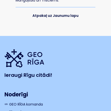
Mangaļsala un Trīsciems.
Atpakaļ uz Jaunumu lapu
Ieraugi Rīgu citādi!
Noderīgi
GEO RĪGA komanda