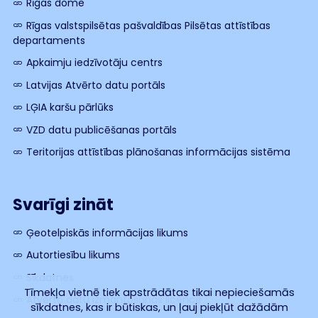
Rīgas dome
Rīgas valstspilsētas pašvaldības Pilsētas attīstības
departaments
Apkaimju iedzīvotāju centrs
Latvijas Atvērto datu portāls
LĢIA karšu pārlūks
VZD datu publicēšanas portāls
Teritorijas attīstības plānošanas informācijas sistēma
Svarīgi zināt
Ģeotelpiskās informācijas likums
Autortiesību likums
Sīkdatnes
Tīmekļa vietnē tiek apstrādātas tikai nepieciešamās
Atvērto datu izmantošanas licence
sīkdatnes, kas ir būtiskas, un ļauj piekļūt dažādām