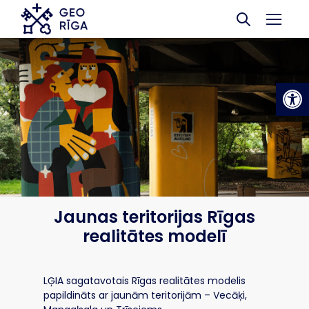
Skip to main content
Op
Jaunas teritorijas Rīgas
realitātes modelī
LĢIA sagatavotais Rīgas realitātes modelis
papildināts ar jaunām teritorijām – Vecāķi,