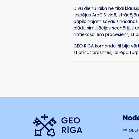
Divu dienu laikā ne tikai klaus
iespējas ArcGIS vidē, strādājā
papildinājām savas zināšanas 
plūdu simulācijas scenārijus un
notiekošajiem procesiem, stipr
GEO RĪGA komandai šī bija vēr
stiprināt prasmes, lai Rīgā tur
Node
GEO