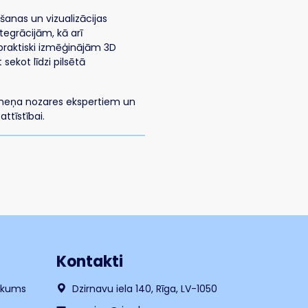
ēšanas un vizualizācijas
tegrācijām, kā arī
praktiski izmēģinājām 3D
sekot līdzi pilsētā
līmeņa nozares ekspertiem un
ttīstībai.
Kontakti
likums
Dzirnavu iela 140, Rīga, LV-1050