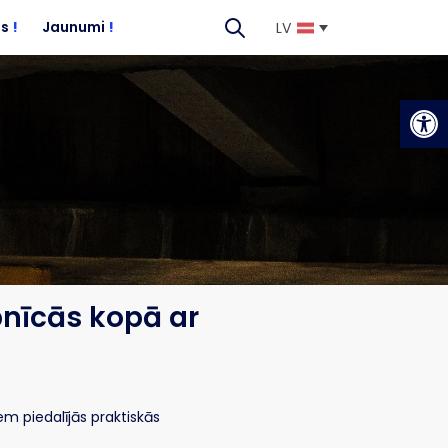
es
!
Jaunumi
!
LV
Op
nīcās kopā ar
em piedalījās praktiskās