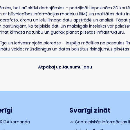
ījāmies, bet arī aktīvi darbojāmies – padziļināti iepazinām 3D kart
m ar būvniecības informācijas modeļu (BIM) un realitātes datu in
aerofoto, dronu un ielu līmeņa datu apstrādē un analīzē. Tāpat 
 pārrunājām, kā telpiskie dati un mākslīgais intelekts var palīdzēt 
ināt klimata noturību un gudrāk plānot pilsētas infrastruktūru.
tīga un iedvesmojoša pieredze – iespēja mācīties no pasaules 
pinātu veidot mūsdienīgus un datos balstītus risinājumus pilsētas a
Atpakaļ uz Jaunumu lapu
rīgi
Svarīgi zināt
 RĪGA komanda
Ģeotelpiskās informācijas 