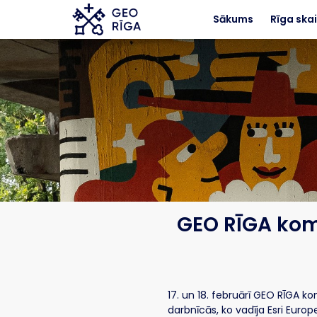
Skip to main content
Sākums
Rīga skai
GEO RĪGA kom
17. un 18. februārī GEO RĪGA k
darbnīcās, ko vadīja Esri Europ