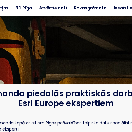
tļos
3D Rīga
Atvērtie dati
Rokasgrāmata
Iesaisti
anda piedalās praktiskās darb
Esri Europe ekspertiem
omanda kopā ar citiem Rīgas pašvaldības telpisko datu speciālisti
e eksperti.