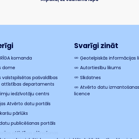
rīgi
Svarīgi zināt
 RĪGA komanda
Ģeotelpiskās informācijas 
s dome
Autortiesību likums
s valstspilsētas pašvaldības
Sīkdatnes
s attīstības departaments
Atvērto datu izmantošana
imju iedzīvotāju centrs
licence
ijas Atvērto datu portāls
 karšu pārlūks
datu publicēšanas portāls
torijas attīstības plānošanas