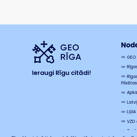
Node
GEO
Rīga
Ieraugi Rīgu citādi!
Rīga
Pilsēta
Apka
Latv
LĢIA
VZD 
Teri