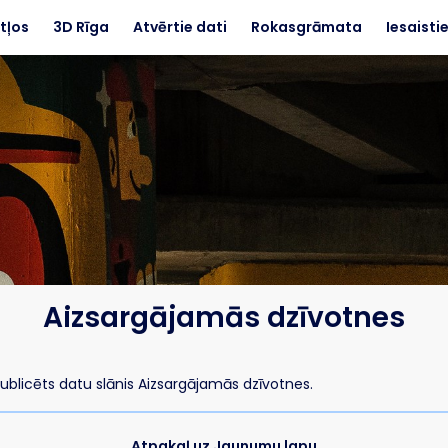
tļos
3D Rīga
Atvērtie dati
Rokasgrāmata
Iesaisti
Aizsargājamās dzīvotnes
ublicēts datu slānis Aizsargājamās dzīvotnes.
Atpakaļ uz Jaunumu lapu