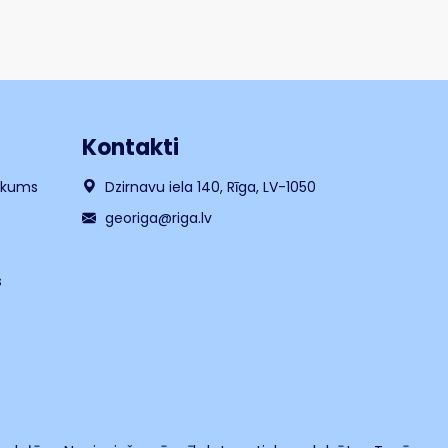
Kontakti
likums
Dzirnavu iela 140, Rīga, LV-1050
georiga@riga.lv
s