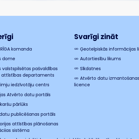
rīgi
Svarīgi zināt
 RĪGA komanda
Ģeotelpiskās informācijas 
s dome
Autortiesību likums
s valstspilsētas pašvaldības
Sīkdatnes
s attīstības departaments
Atvērto datu izmantošana
imju iedzīvotāju centrs
licence
ijas Atvērto datu portāls
 karšu pārlūks
datu publicēšanas portāls
torijas attīstības plānošanas
cijas sistēma