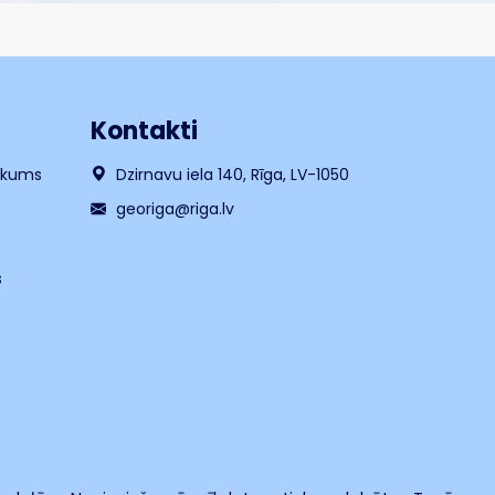
Kontakti
likums
Dzirnavu iela 140, Rīga, LV-1050
georiga@riga.lv
s