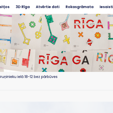
aitļos
3D Rīga
Atvērtie dati
Rokasgrāmata
Iesaist
uņinieku ielā 18-12 bez pārbūves