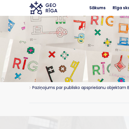
Skip to main content
Sākums
Rīga sk
Paziņojums par publisko apspriešanu objektam Br