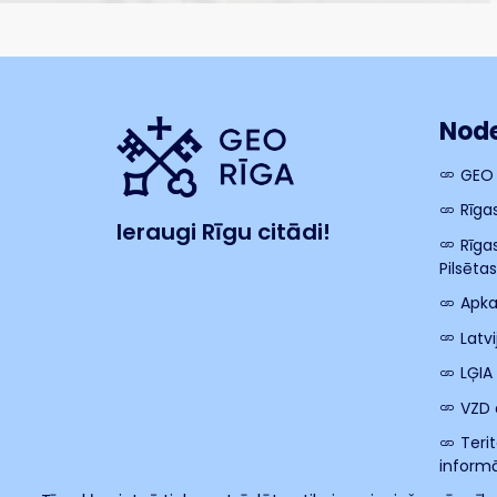
Node
GEO
Rīga
Ieraugi Rīgu citādi!
Rīga
Pilsēta
Apka
Latv
LĢIA
VZD 
Teri
informā