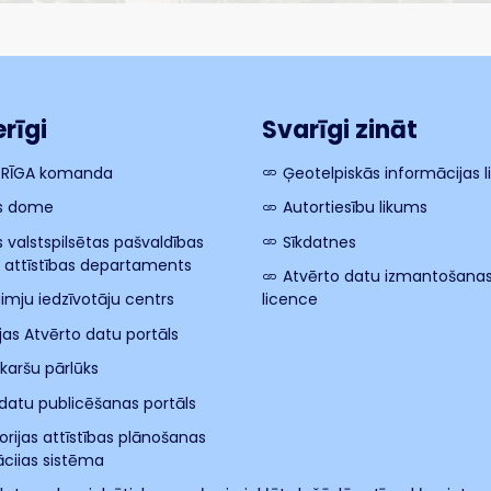
rīgi
Svarīgi zināt
 RĪGA komanda
Ģeotelpiskās informācijas 
s dome
Autortiesību likums
s valstspilsētas pašvaldības
Sīkdatnes
s attīstības departaments
Atvērto datu izmantošana
imju iedzīvotāju centrs
licence
ijas Atvērto datu portāls
 karšu pārlūks
datu publicēšanas portāls
torijas attīstības plānošanas
cijas sistēma