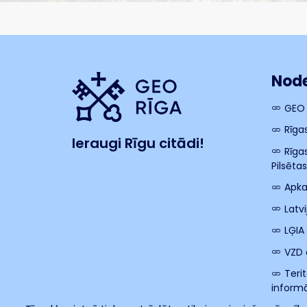
Node
GEO
Rīga
Ieraugi Rīgu citādi!
Rīga
Pilsēta
Apka
Latv
LĢIA
VZD 
Teri
informā