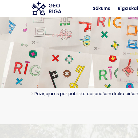
Skip to main content
Sākums
Rīga skai
Paziņojums par publisko apspriešanu koku ciršan