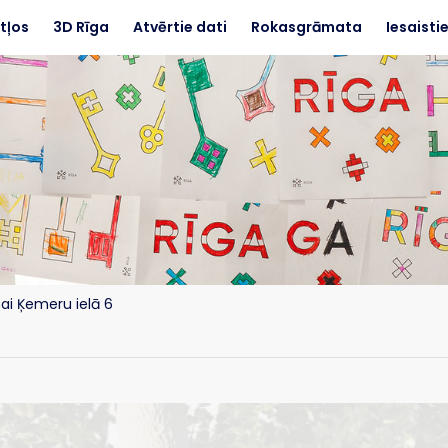
tļos
3D Rīga
Atvērtie dati
Rokasgrāmata
Iesaisti
ai Ķemeru ielā 6