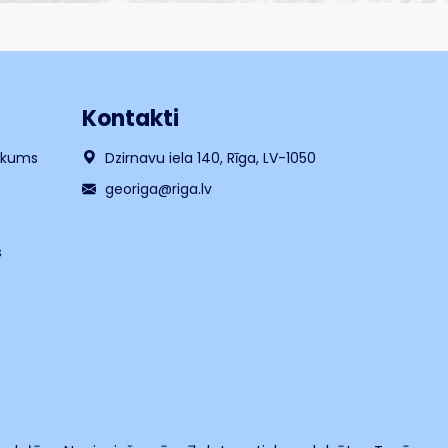
Kontakti
likums
Dzirnavu iela 140, Rīga, LV-1050
georiga@riga.lv
s