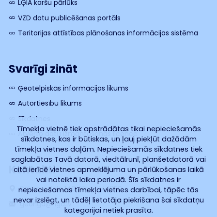
LĢIA karšu pārlūks
VZD datu publicēšanas portāls
Teritorijas attīstības plānošanas informācijas sistēma
Svarīgi zināt
Ģeotelpiskās informācijas likums
Autortiesību likums
Sīkdatnes
Tīmekļa vietnē tiek apstrādātas tikai nepieciešamās
Atvērto datu izmantošanas licence
sīkdatnes, kas ir būtiskas, un ļauj piekļūt dažādām
tīmekļa vietnes daļām. Nepieciešamās sīkdatnes tiek
saglabātas Tavā datorā, viedtālrunī, planšetdatorā vai
Kontakti
citā ierīcē vietnes apmeklējuma un pārlūkošanas laikā
vai noteiktā laika periodā. Šīs sīkdatnes ir
Dzirnavu iela 140, Rīga, LV-1050
nepieciešamas tīmekļa vietnes darbībai, tāpēc tās
nevar izslēgt, un tādēļ lietotāja piekrišana šai sīkdatņu
georiga@riga.lv
kategorijai netiek prasīta.