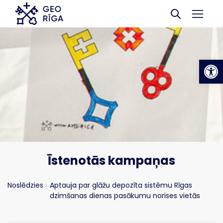
Skip to main content
Op
Īstenotās kampaņas
Noslēdzies
Aptauja par glāžu depozīta sistēmu Rīgas
dzimšanas dienas pasākumu norises vietās