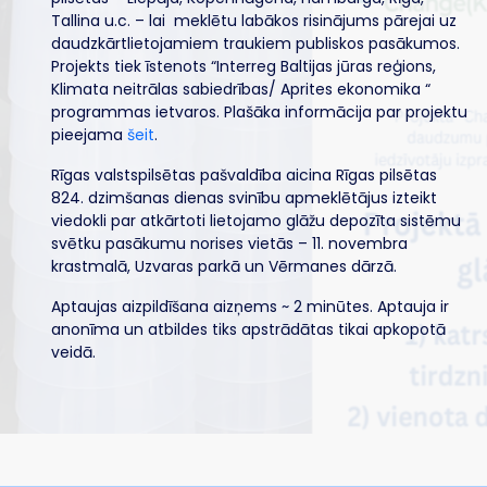
Tallina u.c. – lai meklētu labākos risinājums pārejai uz
daudzkārtlietojamiem traukiem publiskos pasākumos.
Projekts tiek īstenots “Interreg Baltijas jūras reģions,
Klimata neitrālas sabiedrības/ Aprites ekonomika “
programmas ietvaros. Plašāka informācija par projektu
pieejama
šeit
.
Rīgas valstspilsētas pašvaldība aicina Rīgas pilsētas
824. dzimšanas dienas svinību apmeklētājus izteikt
viedokli par atkārtoti lietojamo glāžu depozīta sistēmu
svētku pasākumu norises vietās – 11. novembra
krastmalā, Uzvaras parkā un Vērmanes dārzā.
Aptaujas aizpildīšana aizņems ~ 2 minūtes. Aptauja ir
anonīma un atbildes tiks apstrādātas tikai apkopotā
veidā.