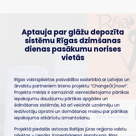
Aptauja par glāžu depozīta
sistēmu Rīgas dzimšanas
dienas pasākumu norises
vietās
Rīgas valstspilsētas pašvaldība sadarbībā ar Latvijas un
ārvalstu partneriem īsteno projektu “Change(K)now!”.
Projekta mērķis ir samazināt vienreizlietojamo pārtikas
iepakojumu daudzumu pārtikas apgādes un
ēdināšanas sistēmās, kā arī veicināt uzņēmēju un
iedzīvotāju izpratni un domāšanas maiņu par pārtikas
iepakojuma atkārtotu izmantošanu.
Projektā piedalās astoņas Baltijas jūras reģiona valstu
pilsētas – Liepāja, Kopenhāgena, Hamburga, Rīga,