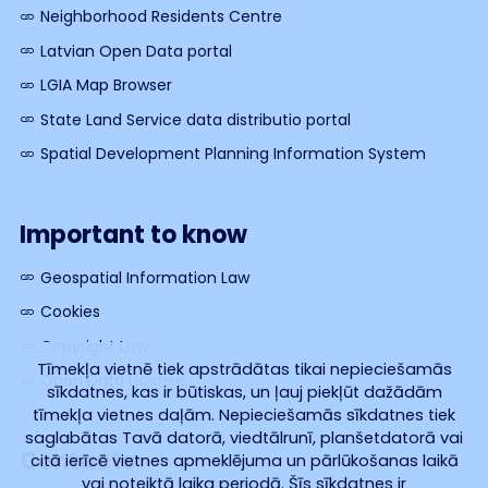
Neighborhood Residents Centre
Latvian Open Data portal
LGIA Map Browser
State Land Service data distributio portal
Spatial Development Planning Information System
Important to know
Geospatial Information Law
Cookies
Copyright Law
Tīmekļa vietnē tiek apstrādātas tikai nepieciešamās
Open Data License
sīkdatnes, kas ir būtiskas, un ļauj piekļūt dažādām
tīmekļa vietnes daļām. Nepieciešamās sīkdatnes tiek
saglabātas Tavā datorā, viedtālrunī, planšetdatorā vai
Contacts
citā ierīcē vietnes apmeklējuma un pārlūkošanas laikā
vai noteiktā laika periodā. Šīs sīkdatnes ir